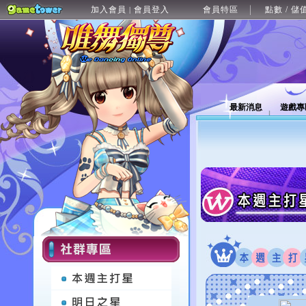
加入會員
會員登入
會員特區
點數 / 儲
|
最新消息
遊戲專