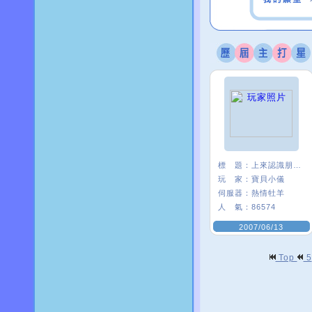
標 題：
上來認識朋友練舞的
玩 家：
寶貝小儀
伺服器：
熱情牡羊
人 氣：
86574
2007/06/13
Top
5