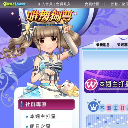
加入會員
會員登入
會員特區
點數 / 儲
|
最新消息
遊戲專