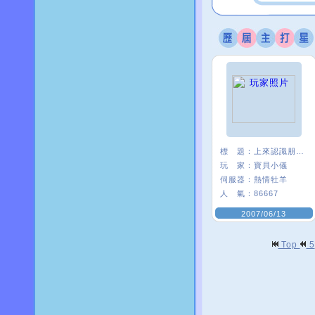
標 題：
上來認識朋友練舞的
玩 家：
寶貝小儀
伺服器：
熱情牡羊
人 氣：
86667
2007/06/13
Top
5