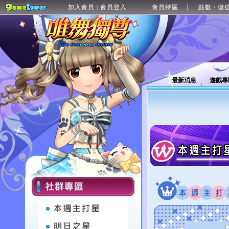
加入會員
會員登入
會員特區
點數 / 儲
|
最新消息
遊戲專