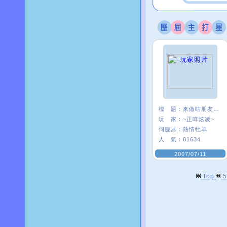
標 題：
來做咕朋友一ˇ一
玩 家：
~正咩炫凌~
伺服器：
熱情牡羊
人 氣：
81634
2007/07/11
Top
5