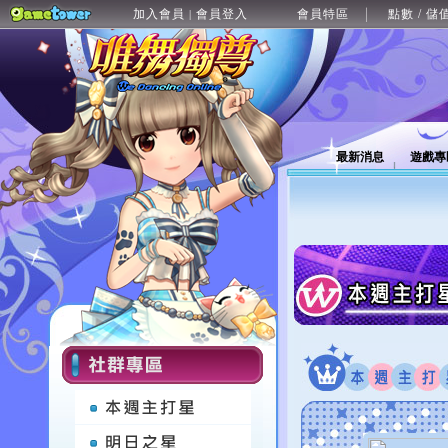
加入會員
會員登入
會員特區
點數 / 儲
|
最新消息
遊戲專