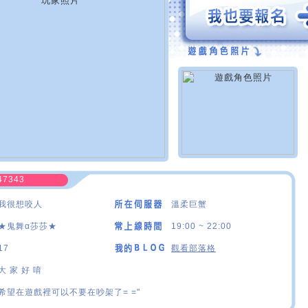
47343
我很想咬人
溫柔巨蟹
★鬼舞α莎莎★
19:00 ~ 22:00
17
觀看部落格
大 家 好 唷
希望在遊戲裡可以不要在吵架了= ="