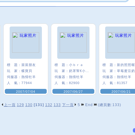
標 題：
當當朋友
標 題：
小ｂｒａ
標 題：
新的照照喔
玩 家：
蝶寶貝
玩 家：
奶罩幫€小bra
玩 家：
草莓蜜豆奶
伺服器：
熱情牡羊
伺服器：
熱情牡羊
伺服器：
熱情牡羊
人 氣：
77944
人 氣：
82900
人 氣：
81357
2007/07/04
2007/06/27
2007/06/21
上一頁
129
130
[131]
132
133
下一頁
5
End
(總頁數:133)