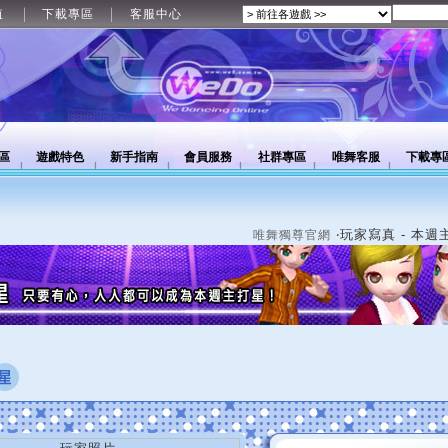
值
下載專區
客服中心
區
遊戲特色
新手指南
會員服務
社群專區
唯舞客服
下載專
‧玩家寫真 - 本週
唯舞獨尊官網