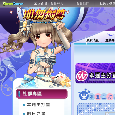
加入會員
會員登入
會員特區
點數 / 儲
|
最新消息
遊戲專