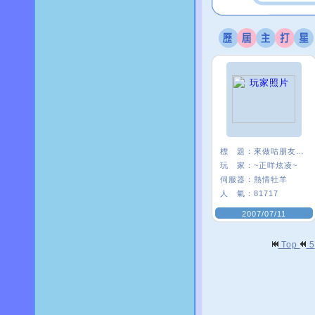
標 題：
來做咕朋友一ˇ一
玩 家：
~正咩炫凌~
伺服器：
熱情牡羊
人 氣：
81717
2007/07/11
Top
5