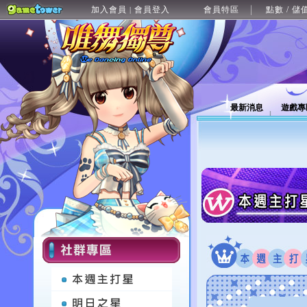
加入會員
會員登入
會員特區
點數 / 儲
|
最新消息
遊戲專