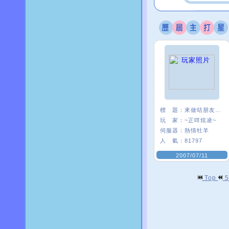
標 題：
來做咕朋友一ˇ一
玩 家：
~正咩炫凌~
伺服器：
熱情牡羊
人 氣：
81797
2007/07/11
Top
5