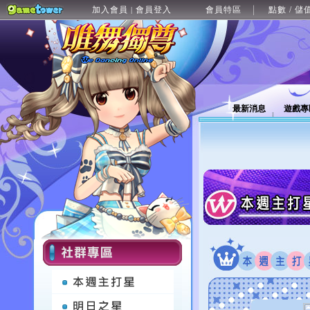
加入會員
會員登入
會員特區
點數 / 儲
|
最新消息
遊戲專