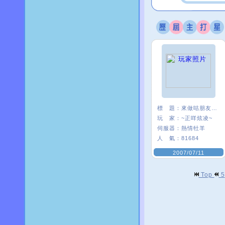
標 題：
來做咕朋友一ˇ一
玩 家：
~正咩炫凌~
伺服器：
熱情牡羊
人 氣：
81684
2007/07/11
Top
5