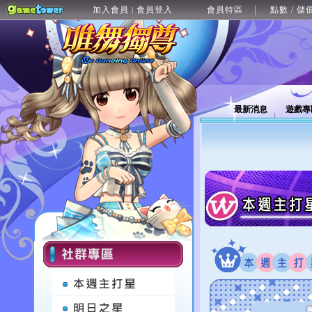
加入會員
會員登入
會員特區
點數 / 儲
|
最新消息
遊戲專