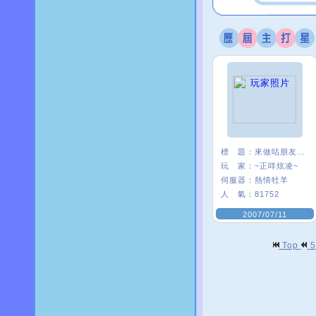
標 題：
來做咕朋友一ˇ一
玩 家：
~正咩炫凌~
伺服器：
熱情牡羊
人 氣：
81752
2007/07/11
Top
5