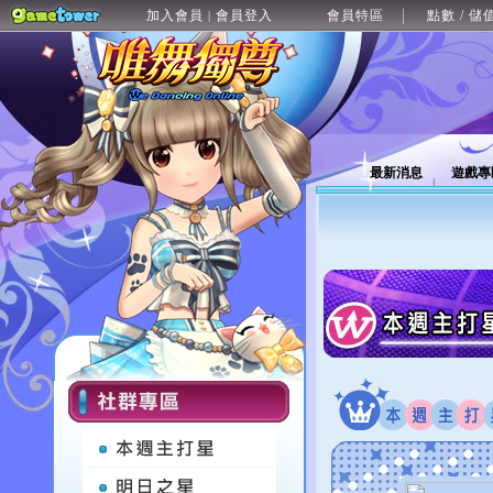
加入會員
會員登入
會員特區
點數 / 儲
|
最新消息
遊戲專