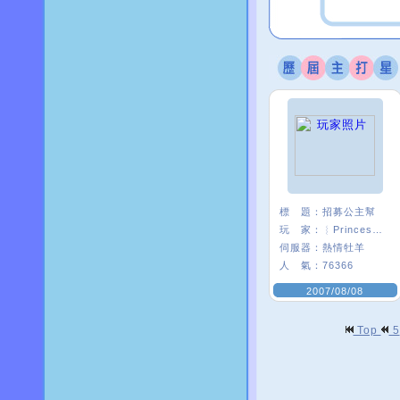
標 題：
招募公主幫
玩 家：
︴Princess〃葵
伺服器：
熱情牡羊
人 氣：
76366
2007/08/08
Top
5