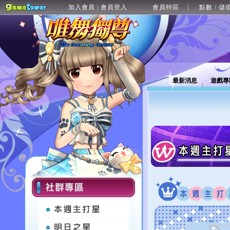
加入會員
會員登入
會員特區
點數 / 儲
|
最新消息
遊戲專