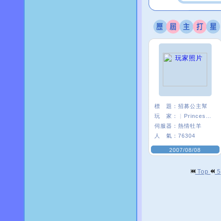
標 題：
招募公主幫
玩 家：
︴Princess〃葵
伺服器：
熱情牡羊
人 氣：
76304
2007/08/08
Top
5