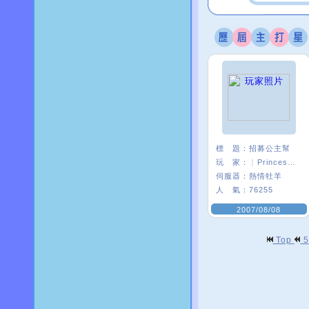
標 題：
招募公主幫
玩 家：
︴Princess〃葵
伺服器：
熱情牡羊
人 氣：
76255
2007/08/08
Top
5