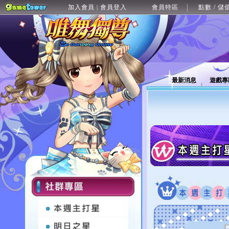
加入會員
會員登入
會員特區
點數 / 儲
|
最新消息
遊戲專