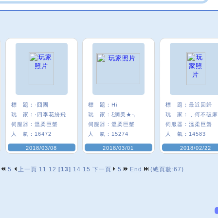
標 題：
·囧團
標 題：
Hi
標 題：
最近回歸
玩 家：
·四季花紛飛
玩 家：
ξ網美★╮
玩 家：
伺服器：
溫柔巨蟹
伺服器：
溫柔巨蟹
伺服器：
溫柔巨蟹
人 氣：
16472
人 氣：
15274
人 氣：
14583
2018/03/08
2018/03/01
2018/02/22
p
5
上一頁
11
12
[13]
14
15
下一頁
5
End
(總頁數:67)