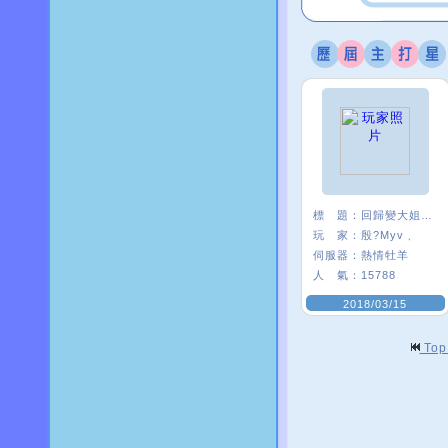
標 題：
回歸變大姐姐是怎樣
玩 家：
殷?Myv﹑
伺服器：
熱情牡羊
人 氣：
15788
2018/03/15
To