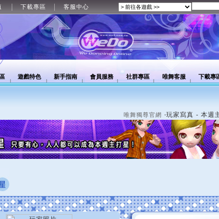
值
下載專區
客服中心
區
遊戲特色
新手指南
會員服務
社群專區
唯舞客服
下載專
‧玩家寫真 - 本週
唯舞獨尊官網