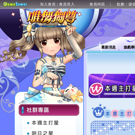
加入會員
會員登入
會員特區
點數 / 儲
|
最新消息
遊戲專