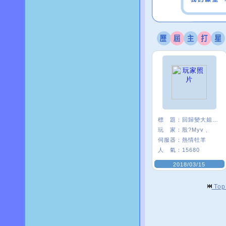
標 題：
回歸變大姐姐是怎樣
玩 家：
殷?Myv﹑
伺服器：
熱情牡羊
人 氣：
15680
2018/03/15
To