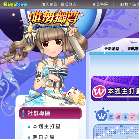
加入會員
會員登入
會員特區
點數 / 儲
|
最新消息
遊戲專