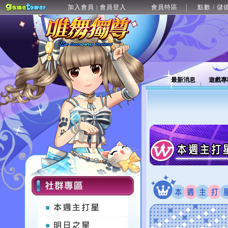
加入會員
會員登入
會員特區
點數 / 儲
|
最新消息
遊戲專