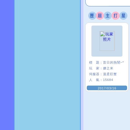
標 題：
昔日的熱鬧~*
玩 家：
娜之米
伺服器：
溫柔巨蟹
人 氣：
15684
2017/03/16