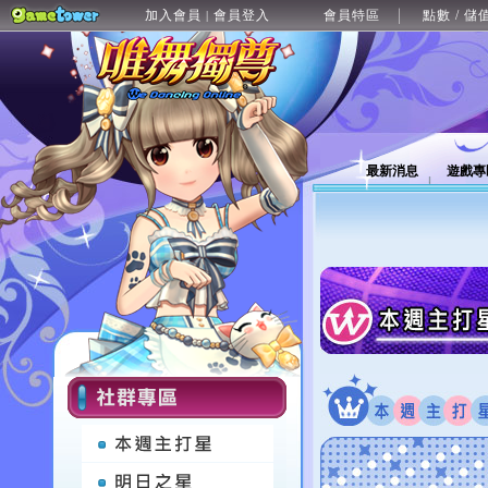
加入會員
會員登入
會員特區
點數 / 儲
|
最新消息
遊戲專