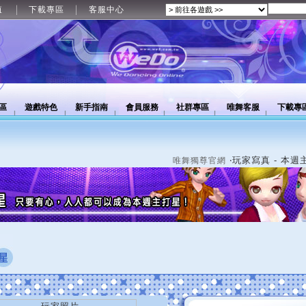
值
下載專區
客服中心
區
遊戲特色
新手指南
會員服務
社群專區
唯舞客服
下載專
‧玩家寫真 - 本週
唯舞獨尊官網