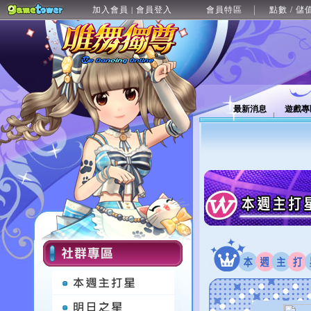
加入會員
會員登入
會員特區
點數 / 儲
|
最新消息
遊戲專