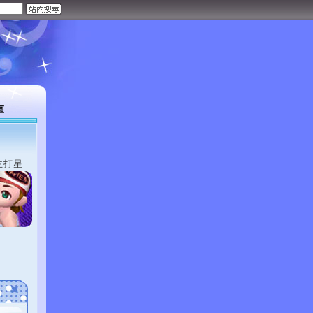
區
主打星