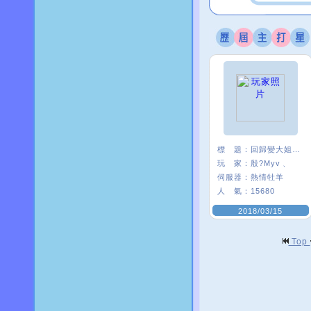
標 題：
回歸變大姐姐是怎樣
玩 家：
殷?Myv﹑
伺服器：
熱情牡羊
人 氣：
15680
2018/03/15
Top