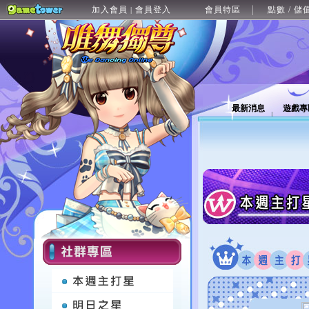
加入會員
會員登入
會員特區
點數 / 儲
|
最新消息
遊戲專