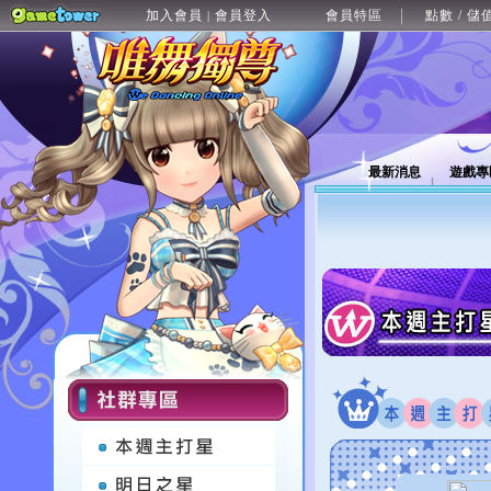
加入會員
會員登入
會員特區
點數 / 儲
|
最新消息
遊戲專