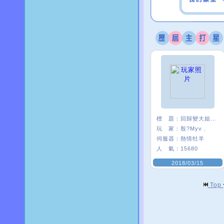
標 題：
回歸變大姐姐是怎樣
玩 家：
殷?Myv﹑
伺服器：
熱情牡羊
人 氣：
15680
2018/03/15
Top