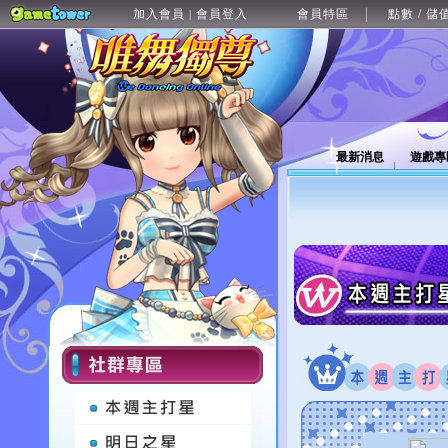
加入會員
會員登入
會員特區
點數 / 儲
|
最新消息
遊戲專