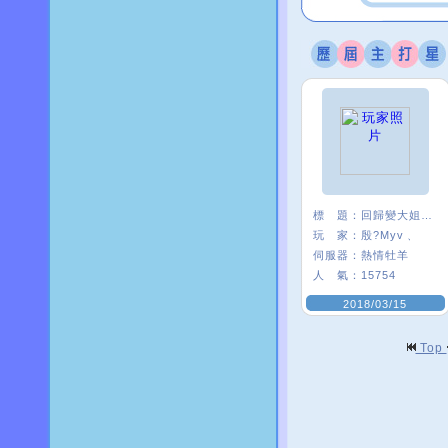
標 題：
回歸變大姐姐是怎樣
玩 家：
殷?Myv﹑
伺服器：
熱情牡羊
人 氣：
15754
2018/03/15
Top