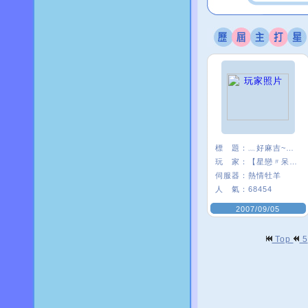
標 題：
﹏好麻吉~~我×
玩 家：
【星戀〃呆』娃
伺服器：
熱情牡羊
人 氣：
68454
2007/09/05
Top
5