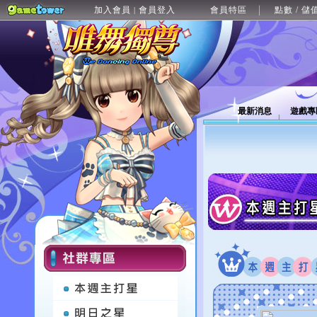
加入會員
會員登入
會員特區
點數 / 儲
|
最新消息
遊戲專