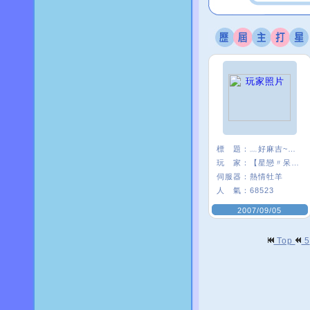
標 題：
﹏好麻吉~~我×
玩 家：
【星戀〃呆』娃
伺服器：
熱情牡羊
人 氣：
68523
2007/09/05
Top
5