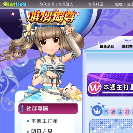
加入會員
會員登入
會員特區
點數 / 儲
|
最新消息
遊戲專