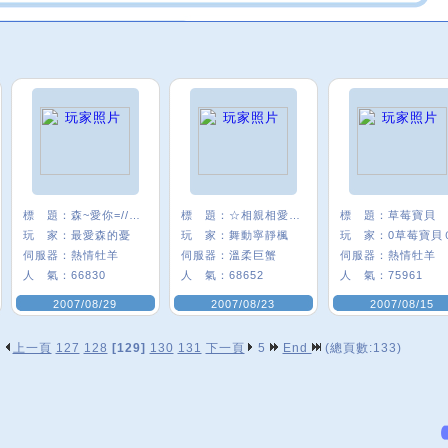
標 題：
森~愛你=////=
標 題：
☆相親相愛最堅強★°
標 題：
草莓寶貝
玩 家：
最愛森的憂
玩 家：
舞動寧靜楓
玩 家：
0草莓寶貝
伺服器：
熱情牡羊
伺服器：
溫柔巨蟹
伺服器：
熱情牡羊
人 氣：
66830
人 氣：
68652
人 氣：
75961
2007/08/29
2007/08/23
2007/08/15
上一頁
127
128
[129]
130
131
下一頁
5
End
(總頁數:133)