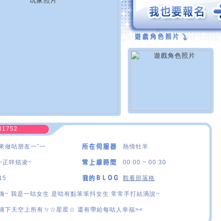
81752
來做咕朋友一ˇ一
熱情牡羊
~正咩炫凌~
00:00 ~ 00:30
15
觀看部落格
嗨~ 我是一咕女生 是咕有點笨笨抖女生 常常手打結滴說~
摘下天空上所有ㄉ☆星星☆ 還有帶給每咕人幸福><