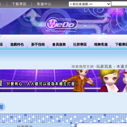
值
下載專區
客服中心
區
遊戲特色
新手指南
會員服務
社群專區
唯舞客服
下載專
‧玩家寫真 - 本週
唯舞獨尊官網