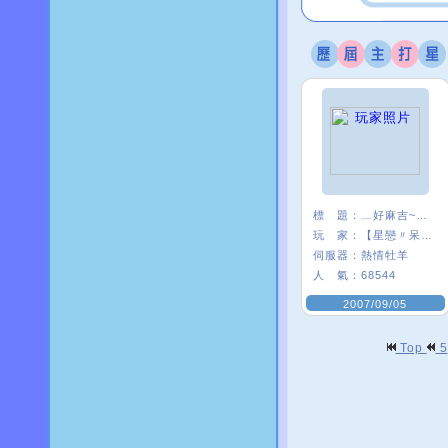
標 題：
﹏好麻吉~~我×
玩 家：
【星戀〃呆』娃
伺服器：
熱情牡羊
人 氣：
68544
2007/09/05
Top
5