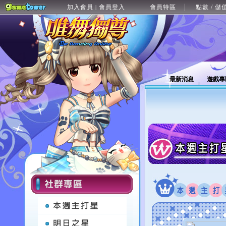
加入會員
會員登入
會員特區
點數 / 儲
|
最新消息
遊戲專