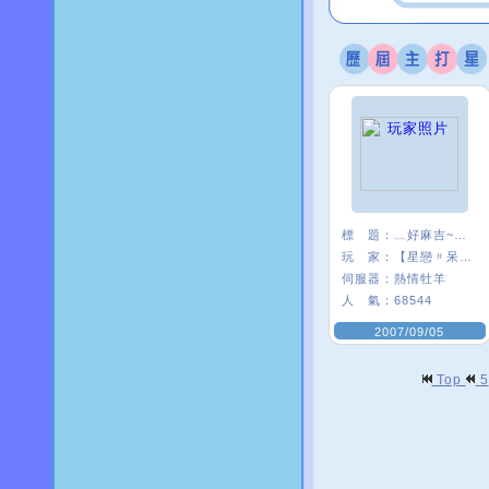
標 題：
﹏好麻吉~~我×
玩 家：
【星戀〃呆』娃
伺服器：
熱情牡羊
人 氣：
68544
2007/09/05
Top
5