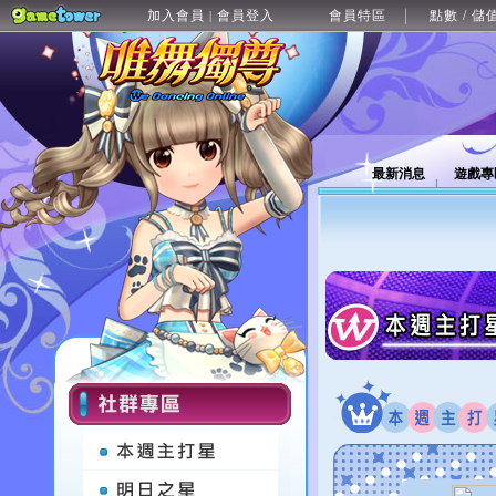
加入會員
會員登入
會員特區
點數 / 儲
|
最新消息
遊戲專