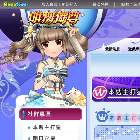
加入會員
會員登入
會員特區
點數 / 儲
|
最新消息
遊戲專