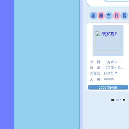
標 題：
﹏好麻吉~~我×
玩 家：
【星戀〃呆』娃
伺服器：
熱情牡羊
人 氣：
68495
2007/09/05
Top
5