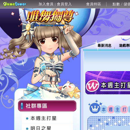
加入會員
會員登入
會員特區
點數 / 儲
|
最新消息
遊戲專