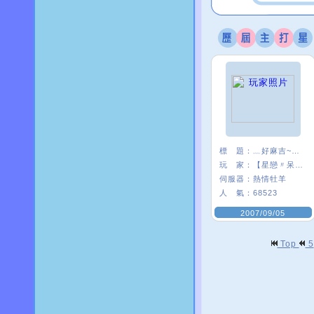
標 題：
﹏好麻吉~~我×
玩 家：
【星戀〃呆』娃
伺服器：
熱情牡羊
人 氣：
68523
2007/09/05
Top
5