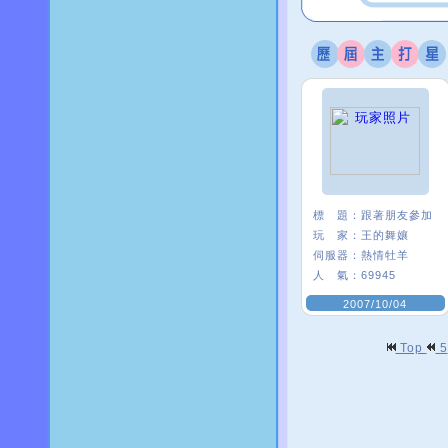
標 題：
跟著朋友參加
玩 家：
王的舞孃
伺服器：
熱情牡羊
人 氣：
69945
2007/10/04
Top
5