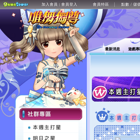
加入會員
會員登入
會員特區
點數 / 儲
|
最新消息
遊戲專