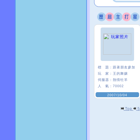
標 題：
跟著朋友參加
玩 家：
王的舞孃
伺服器：
熱情牡羊
人 氣：
70002
2007/10/04
Top
5