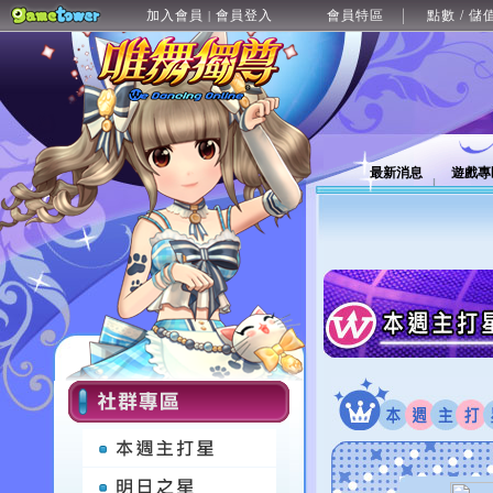
加入會員
會員登入
會員特區
點數 / 儲
|
最新消息
遊戲專