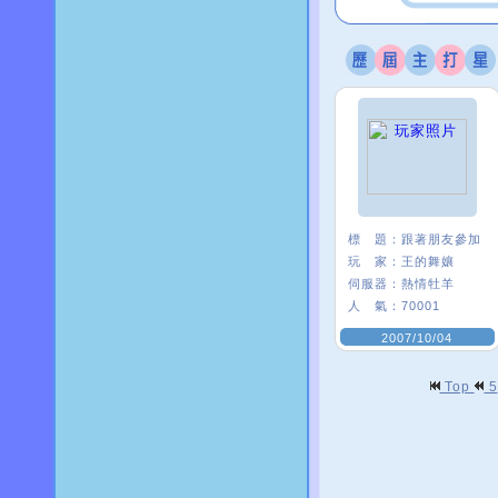
標 題：
跟著朋友參加
玩 家：
王的舞孃
伺服器：
熱情牡羊
人 氣：
70001
2007/10/04
Top
5