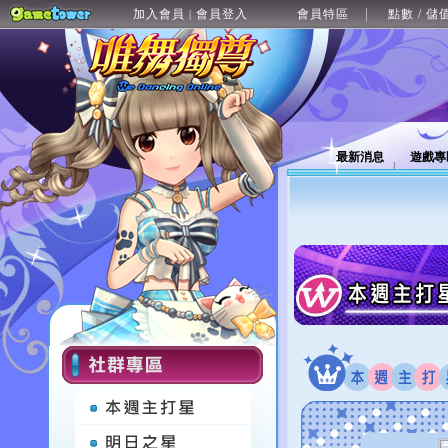
加入會員
會員登入
會員特區
點數 / 儲
|
最新消息
遊戲專