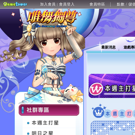
加入會員
會員登入
會員特區
點數 / 儲
|
最新消息
遊戲專