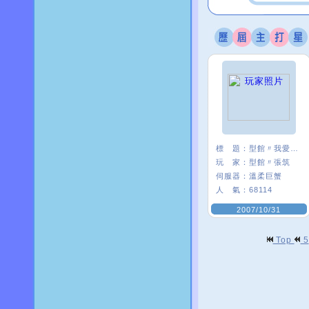
標 題：
型館〃我愛彎彎=ˇ=
玩 家：
型館〃張筑
伺服器：
溫柔巨蟹
人 氣：
68114
2007/10/31
Top
5