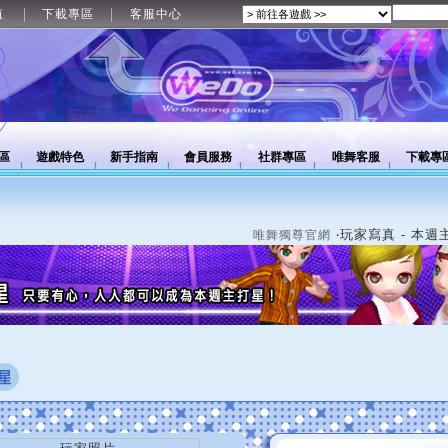
值
下載專區
客服中心
區
遊戲特色
新手指南
會員服務
社群專區
唯舞客服
下載專
‧玩家寫真 - 本週
唯舞獨尊官網