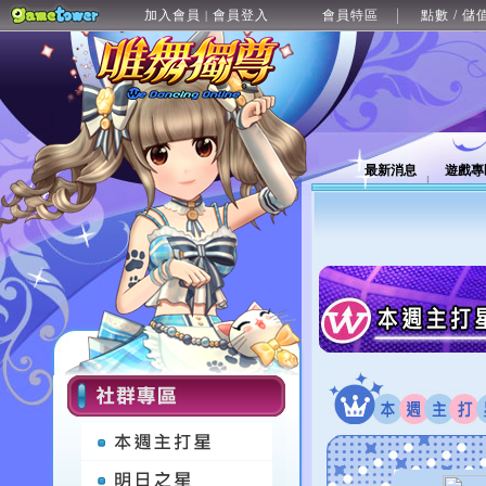
加入會員
會員登入
會員特區
點數 / 儲
|
最新消息
遊戲專