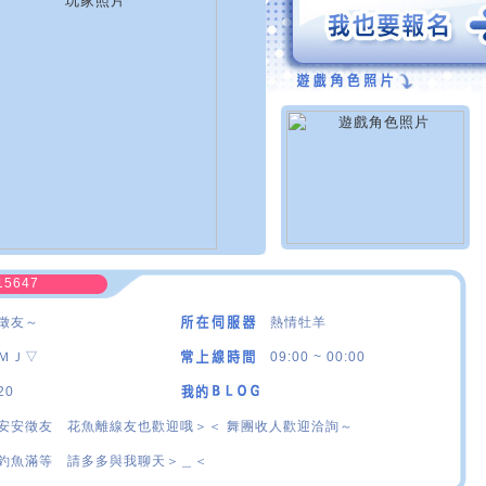
15647
徵友～
熱情牡羊
ＭＪ▽
09:00 ~ 00:00
20
安安徵友 花魚離線友也歡迎哦＞＜ 舞團收人歡迎洽詢～
釣魚滿等 請多多與我聊天＞＿＜