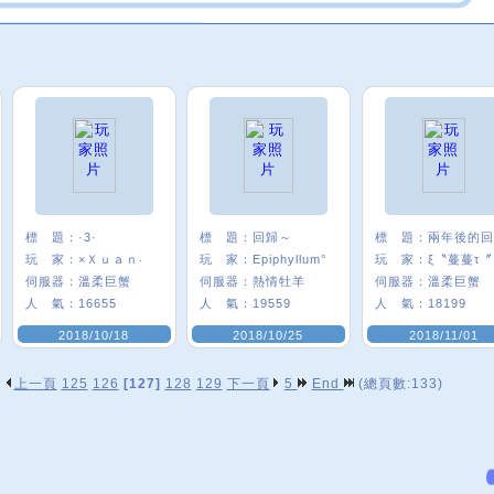
標 題：
·3·
標 題：
回歸～
標 題：
玩 家：
×Ｘｕａｎ‧
玩 家：
Epiphyllum°
玩 家：
ξ〝蔓蔓τ
伺服器：
溫柔巨蟹
伺服器：
熱情牡羊
伺服器：
溫柔巨蟹
人 氣：
16655
人 氣：
19559
人 氣：
18199
2018/10/18
2018/10/25
2018/11/01
上一頁
125
126
[127]
128
129
下一頁
5
End
(總頁數:133)