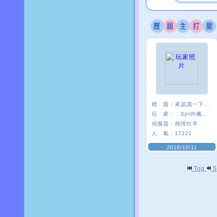
標 題：
來認識一下唄^__^
玩 家：
﹑Spτ吟楓悅°
伺服器：
熱情牡羊
人 氣：
17121
2018/10/11
Top
5