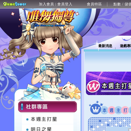
加入會員
會員登入
會員特區
點數 / 儲
|
最新消息
遊戲專