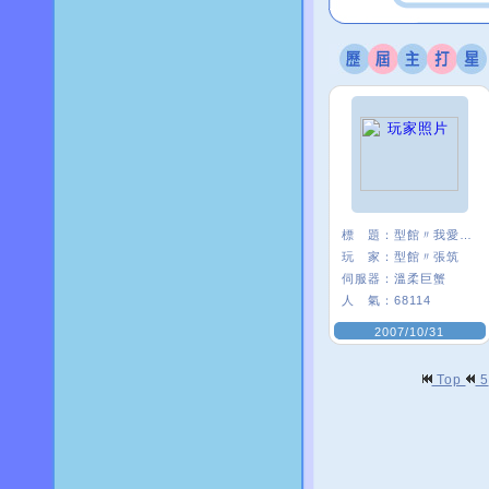
標 題：
型館〃我愛彎彎=ˇ=
玩 家：
型館〃張筑
伺服器：
溫柔巨蟹
人 氣：
68114
2007/10/31
Top
5