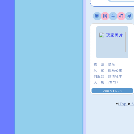
標 題：
皇后
玩 家：
姬系公主
伺服器：
熱情牡羊
人 氣：
70737
2007/11/28
Top
5