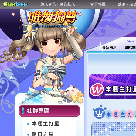
加入會員
會員登入
會員特區
點數 / 儲
|
最新消息
遊戲專