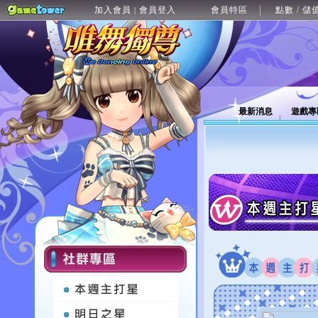
加入會員
會員登入
會員特區
點數 / 儲
|
最新消息
遊戲專