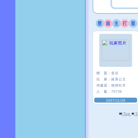
標 題：
皇后
玩 家：
姬系公主
伺服器：
熱情牡羊
人 氣：
70736
2007/11/28
Top
5