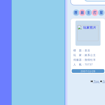
標 題：
皇后
玩 家：
姬系公主
伺服器：
熱情牡羊
人 氣：
70737
2007/11/28
Top
5