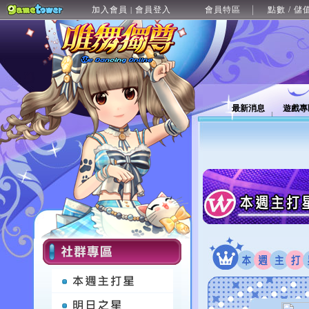
加入會員
會員登入
會員特區
點數 / 儲
|
最新消息
遊戲專