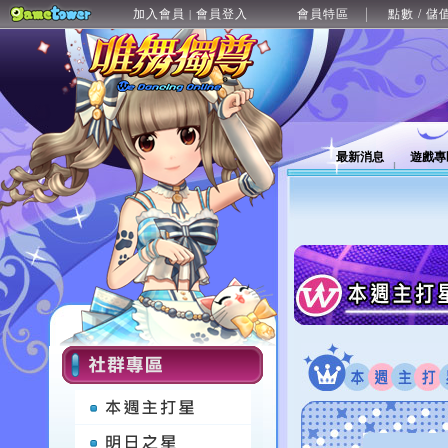
加入會員
會員登入
會員特區
點數 / 儲
|
最新消息
遊戲專