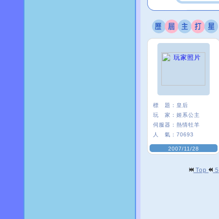
標 題：
皇后
玩 家：
姬系公主
伺服器：
熱情牡羊
人 氣：
70693
2007/11/28
Top
5