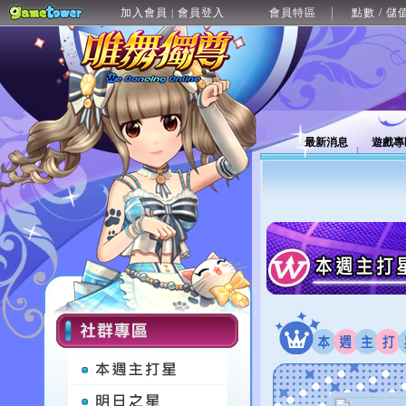
加入會員
會員登入
會員特區
點數 / 儲
|
最新消息
遊戲專