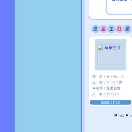
標 題：
★〃νκ﹏☆
玩 家：
Smile〃夢
伺服器：
溫柔巨蟹
人 氣：
137779
2008/01/10
Top
5