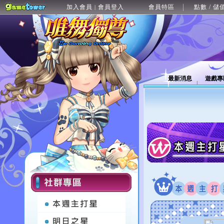
加入會員
會員登入
會員特區
點數 / 儲
|
最新消息
遊戲專