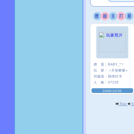
標 題：
BABY_*＊
玩 家：
.+天使啾啾+.
伺服器：
熱情牡羊
人 氣：
47228
2008/10/30
Top
5