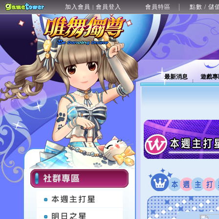
加入會員
會員登入
會員特區
點數 / 儲
|
最新消息
遊戲專