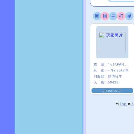
標 題：
°↘JAPAN★S團
玩 家：
═Natsuki°雨
伺服器：
熱情牡羊
人 氣：
50428
2008/12/25
Top
5