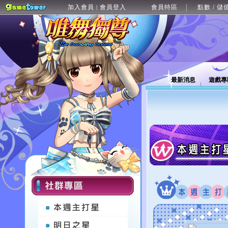
加入會員
會員登入
會員特區
點數 / 儲
|
最新消息
遊戲專