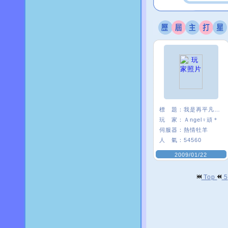
標 題：
我是再平凡不過的頑頑
玩 家：
Ａngel♀頑＊
伺服器：
熱情牡羊
人 氣：
54560
2009/01/22
Top
5