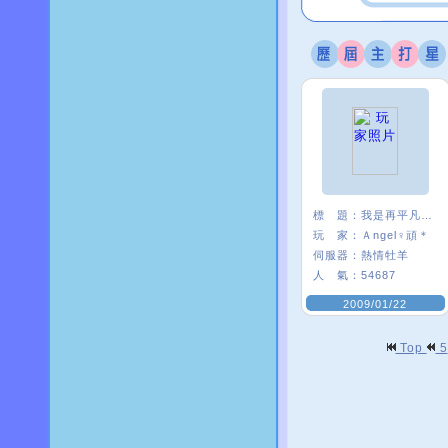
標 題：
我是再平凡不過的頑頑
玩 家：
Ａngel♀頑＊
伺服器：
熱情牡羊
人 氣：
54687
2009/01/22
Top
5