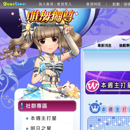
加入會員
會員登入
會員特區
點數 / 儲
|
最新消息
遊戲專