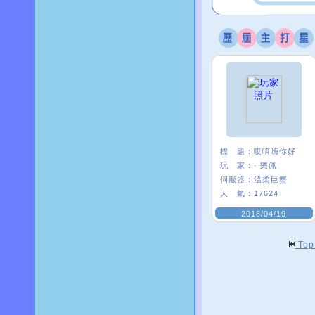
標 題：
哎唷嗨你好
玩 家：
· 樂佩
伺服器：
溫柔巨蟹
人 氣：
17624
2018/04/19
To