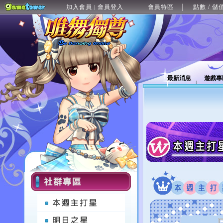
加入會員
會員登入
會員特區
點數 / 儲
|
最新消息
遊戲專