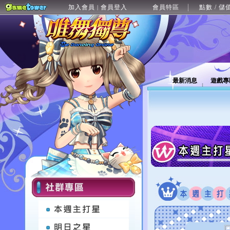
加入會員
會員登入
會員特區
點數 / 儲
|
最新消息
遊戲專