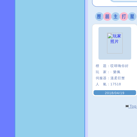
標 題：
哎唷嗨你好
玩 家：
· 樂佩
伺服器：
溫柔巨蟹
人 氣：
17518
2018/04/19
To