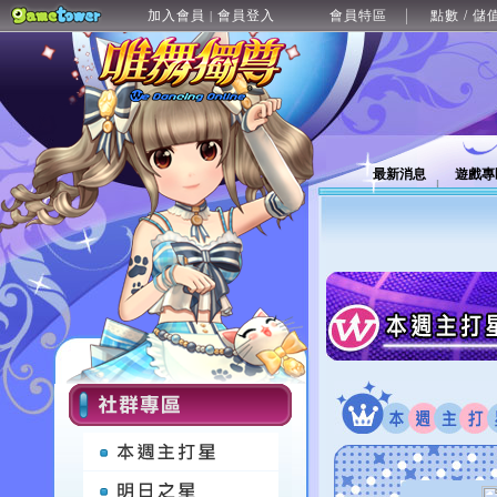
加入會員
會員登入
會員特區
點數 / 儲
|
最新消息
遊戲專