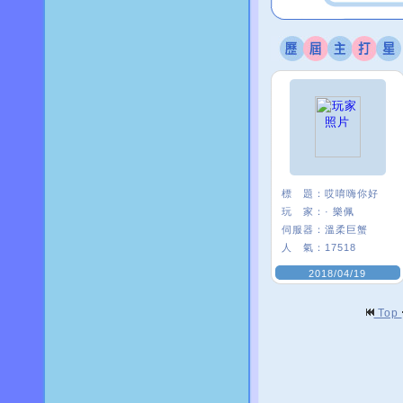
標 題：
哎唷嗨你好
玩 家：
· 樂佩
伺服器：
溫柔巨蟹
人 氣：
17518
2018/04/19
Top