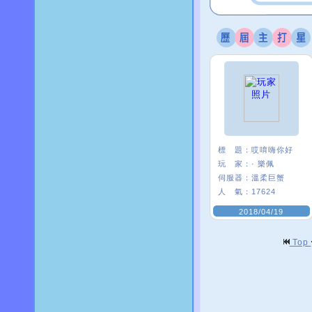
標 題：
哎唷嗨你好
玩 家：
· 樂佩
伺服器：
溫柔巨蟹
人 氣：
17624
2018/04/19
Top