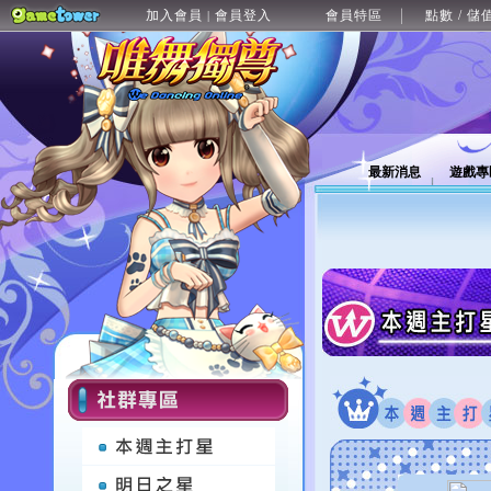
加入會員
會員登入
會員特區
點數 / 儲
|
最新消息
遊戲專