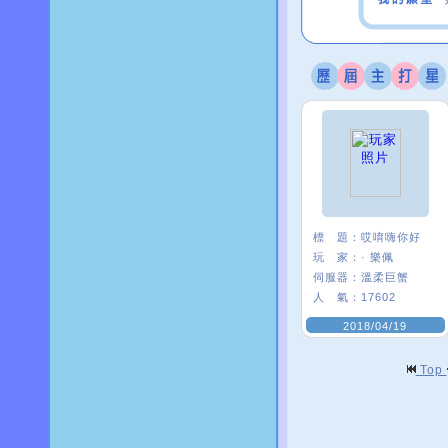
標 題：
哎唷嗨你好
玩 家：
· 樂佩
伺服器：
溫柔巨蟹
人 氣：
17602
2018/04/19
Top