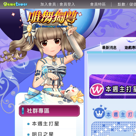
加入會員
會員登入
會員特區
點數 / 儲
|
最新消息
遊戲專