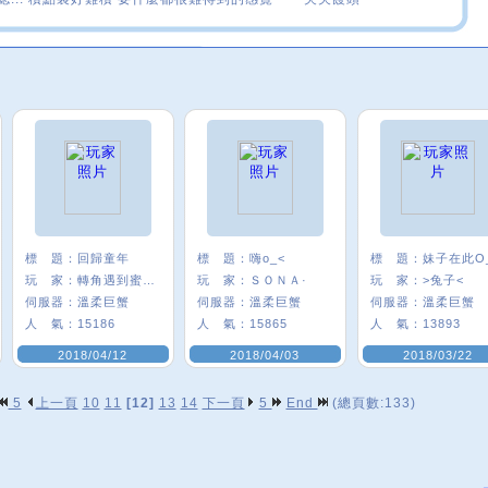
標 題：
回歸童年
標 題：
嗨o_<
標 題：
妹子在此O
玩 家：
轉角遇到蜜兒.
玩 家：
ＳＯＮＡ·
玩 家：
>兔子<
伺服器：
溫柔巨蟹
伺服器：
溫柔巨蟹
伺服器：
溫柔巨蟹
人 氣：
15186
人 氣：
15865
人 氣：
13893
2018/04/12
2018/04/03
2018/03/22
5
上一頁
10
11
[12]
13
14
下一頁
5
End
(總頁數:133)