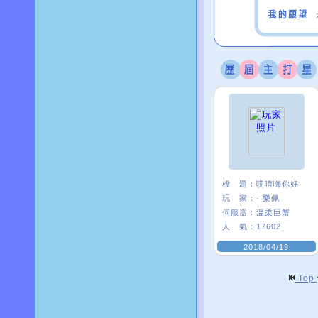
標 題：
哎唷嗨你好
玩 家：
· 樂佩
伺服器：
溫柔巨蟹
人 氣：
17602
2018/04/19
Top