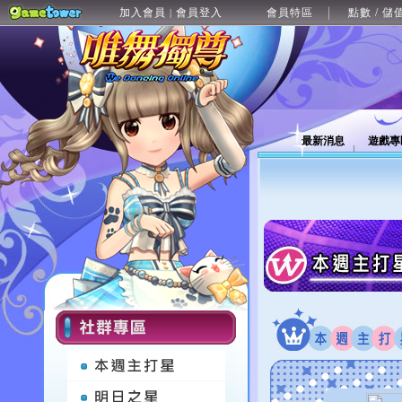
加入會員
會員登入
會員特區
點數 / 儲
|
最新消息
遊戲專