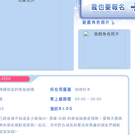
14920
嗨囉我是鈞甯姐姐哦
熱情牡羊
墨．
00:00 ~ 00:00
18
已經改過不知道多少個鬼id~ 茜嚴 向穎 鈞甯姐姐都是我喲！愛聊天愛跳
舞的朋友都歡迎跟我一起玩，另外對合成魚與愛花有興趣的朋友們都歡
迎加加我!~