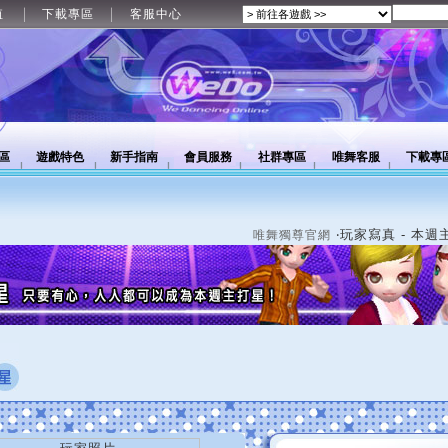
值
下載專區
客服中心
區
遊戲特色
新手指南
會員服務
社群專區
唯舞客服
下載專
‧玩家寫真 - 本週
唯舞獨尊官網