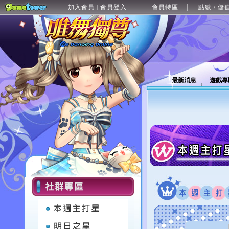
加入會員
會員登入
會員特區
點數 / 儲
|
最新消息
遊戲專