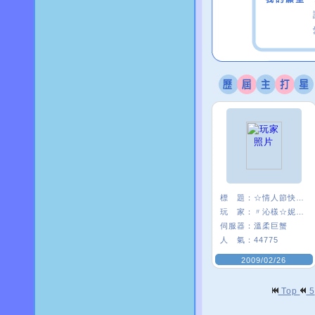
標 題：
☆情人節快樂☆
玩 家：
〃沁樣☆妮妮〃
伺服器：
溫柔巨蟹
人 氣：
44775
2009/02/26
Top
5