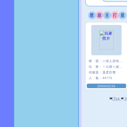
標 題：
☆情人節快樂☆
玩 家：
〃沁樣☆妮妮〃
伺服器：
溫柔巨蟹
人 氣：
44775
2009/02/26
Top
5