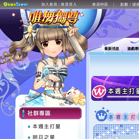
加入會員
會員登入
會員特區
點數 / 儲
|
最新消息
遊戲專