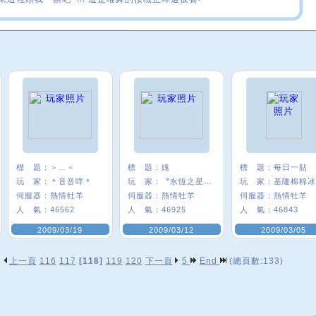
標 題：
＞﹏＜
標 題：
媿
標 題：
每日一貼
玩 家：
＊音音咩＊
玩 家：
〝永恆之星☆搗
玩 家：
基隆棉棉冰
伺服器：
熱情牡羊
伺服器：
熱情牡羊
伺服器：
熱情牡羊
人 氣：
46562
人 氣：
46925
人 氣：
46843
2009/03/19
2009/03/12
2009/03/05
上一頁
116
117
[118]
119
120
下一頁
5
End
(總頁數:133)